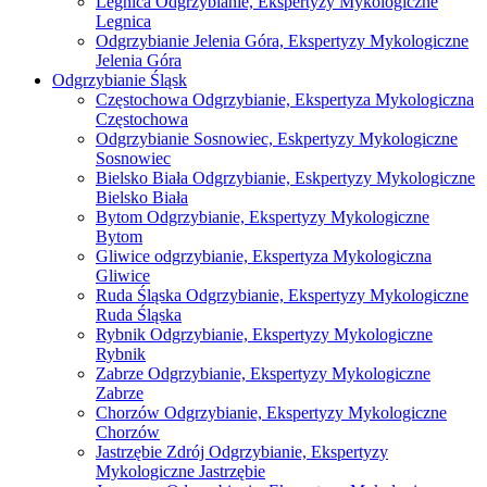
Legnica Odgrzybianie, Ekspertyzy Mykologiczne
Legnica
Odgrzybianie Jelenia Góra, Ekspertyzy Mykologiczne
Jelenia Góra
Odgrzybianie Śląsk
Częstochowa Odgrzybianie, Ekspertyza Mykologiczna
Częstochowa
Odgrzybianie Sosnowiec, Eskpertyzy Mykologiczne
Sosnowiec
Bielsko Biała Odgrzybianie, Eskpertyzy Mykologiczne
Bielsko Biała
Bytom Odgrzybianie, Ekspertyzy Mykologiczne
Bytom
Gliwice odgrzybianie, Ekspertyza Mykologiczna
Gliwice
Ruda Śląska Odgrzybianie, Ekspertyzy Mykologiczne
Ruda Śląska
Rybnik Odgrzybianie, Ekspertyzy Mykologiczne
Rybnik
Zabrze Odgrzybianie, Ekspertyzy Mykologiczne
Zabrze
Chorzów Odgrzybianie, Ekspertyzy Mykologiczne
Chorzów
Jastrzębie Zdrój Odgrzybianie, Ekspertyzy
Mykologiczne Jastrzębie