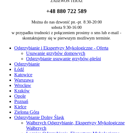
ZADZWOŃ
TERAZ
+48 880 722 589
Można do nas dzwonić pn.-pt. 8:30-20:00
sobota 9:30-16:00
w przypadku trudności z połączeniem prosimy o sms lub e-mail -
skontaktujemy się w pierwszym możliwym terminie.
Odgrzybianie i Ekspertyzy Mykologiczne - Oferta
Usuwanie grzybów domowych
Odgrzybianie usuwanie grzybów-pleśni
Odgrzybianie
Łódź
Katowice
Warszawa
Wrocław
Kraków
Opole
Poznań
Kielce
Zielona Góra
Odgrzybianie Dolny Śląsk
Wałbrzych Odgrzybianie, Ekspertyzy Mykologiczne
Wałbrzych