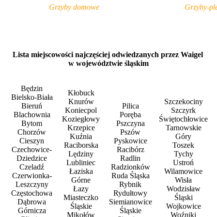
Grzyby domowe
Grzyby-pl
Lista miejscowości najczęściej odwiedzanych przez Waigel
w województwie śląskim
Będzin
Kłobuck
Bielsko-Biała
Knurów
Szczekociny
Bieruń
Pilica
Koniecpol
Szczyrk
Blachownia
Poręba
Koziegłowy
Świętochłowice
Bytom
Pszczyna
Krzepice
Tarnowskie
Chorzów
Pszów
Kuźnia
Góry
Cieszyn
Pyskowice
Raciborska
Toszek
Czechowice-
Racibórz
Lędziny
Tychy
Dziedzice
Radlin
Lubliniec
Ustroń
Czeladź
Radzionków
Łaziska
Wilamowice
Czerwionka-
Ruda Śląska
Górne
Wisła
Leszczyny
Rybnik
Łazy
Wodzisław
Częstochowa
Rydułtowy
Miasteczko
Śląski
Dąbrowa
Siemianowice
Śląskie
Wojkowice
Górnicza
Śląskie
Mikołów
Woźniki