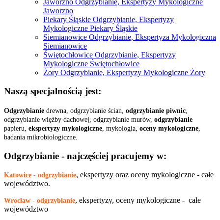
Jaworzno Odgrzybianie, Ekspertyzy Mykologiczne
Jaworzno
Piekary Śląskie Odgrzybianie, Ekspertyzy
Mykologiczne Piekary Śląskie
Siemianowice Odgrzybianie, Ekspertyza Mykologiczna
Siemianowice
Świętochłowice Odgrzybianie, Ekspertyzy
Mykologiczne Świętochłowice
Żory Odgrzybianie, Ekspertyzy Mykologiczne Żory
Naszą specjalnością jest:
Odgrzybianie
drewna, odgrzybianie ścian,
odgrzybianie piwnic
,
odgrzybianie więźby dachowej, odgrzybianie murów,
odgrzybianie
papieru,
ekspertyzy mykologiczne
, mykologia,
oceny mykologiczne
,
badania mikrobiologiczne.
Odgrzybianie - najczęściej pracujemy w:
, ekspertyzy oraz oceny mykologiczne - całe
Katowice - odgrzybianie
województwo.
, ekspertyzy, oceny mykologiczne - całe
Wrocław - odgrzybianie
województwo