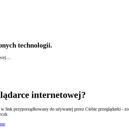
nych technologii.
ęcej…
lądarce internetowej?
knij w link przyporządkowany do używanej przez Ciebie przeglądarki -
teczk
a.
ome