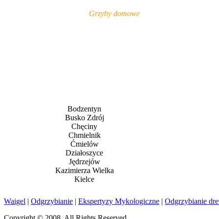
Grzyby domowe
Bodzentyn
Busko Zdrój
Chęciny
Chmielnik
Ćmielów
Działoszyce
Jędrzejów
Kazimierza Wielka
Kielce
Waigel
|
Odgrzybianie
|
Ekspertyzy Mykologiczne
|
Odgrzybianie dr
Copyright © 2008. All Rights Reserved.