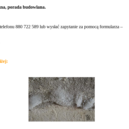
zna,
porada budowlana.
r telefonu 880 722 589 lub wysłać zapytanie za pomocą formularza –
l
żej: