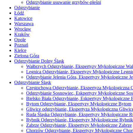
Odgrzybianie usuwanie grzybów-pleśni
Odgrzybianie
Łódź
Katowice
Warszawa
Wrocław
Kraków
Opole
Poznań
Kielce
Zielona Góra
Odgrzybianie Dolny Śląsk
Wałbrzych Odgrzybianie, Ekspertyzy Mykologiczne Wa
Legnica Odgrzybianie, Ekspertyzy Mykologiczne Legni
Odgrzybianie Jelenia Góra, Ekspertyzy Mykologiczne Je
Odgrzybianie Śląsk
Częstochowa Odgrzybianie, Ekspertyza Mykologiczna 
Odgrzybianie Sosnowiec, Eskpertyzy Mykologiczne So
Bielsko Biała Odgrzybianie, Eskpertyzy Mykologiczne B
Bytom Odgrzybianie, Ekspertyzy Mykologiczne Bytom
Gliwice odgrzybianie, Ekspertyza Mykologiczna Gliwic
Ruda Śląska Odgrzybianie, Ekspertyzy Mykologiczne R
Rybnik Odgrzybianie, Ekspertyzy Mykologiczne Rybnik
Zabrze Odgrzybianie, Ekspertyzy Mykologiczne Zabrze
Chorzów Odgrzybianie, Ekspertyzy Mykologiczne Cho