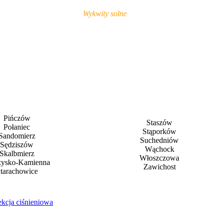
Wykwity solne
Pińczów
Staszów
Połaniec
Stąporków
Sandomierz
Suchedniów
Sędziszów
Wąchock
Skalbmierz
Włoszczowa
żysko-Kamienna
Zawichost
tarachowice
ekcja ciśnieniowa