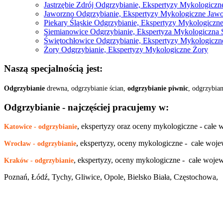
Jastrzębie Zdrój Odgrzybianie, Ekspertyzy Mykologiczne
Jaworzno Odgrzybianie, Ekspertyzy Mykologiczne Jaw
Piekary Śląskie Odgrzybianie, Ekspertyzy Mykologiczne
Siemianowice Odgrzybianie, Ekspertyza Mykologiczna
Świętochłowice Odgrzybianie, Ekspertyzy Mykologiczn
Żory Odgrzybianie, Ekspertyzy Mykologiczne Żory
Naszą specjalnością jest:
Odgrzybianie
drewna, odgrzybianie ścian,
odgrzybianie piwnic
, odgrzybia
Odgrzybianie - najczęściej pracujemy w:
, ekspertyzy oraz oceny mykologiczne - całe
Katowice - odgrzybianie
, ekspertyzy, oceny mykologiczne - całe wo
Wrocław - odgrzybianie
, ekspertyzy, oceny mykologiczne - całe woje
Kraków - odgrzybianie
Poznań, Łódź, Tychy, Gliwice, Opole, Bielsko Biała, Częstochowa,