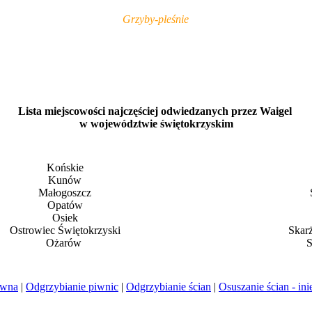
Grzyby-pleśnie
Lista miejscowości najczęściej odwiedzanych przez Waigel
w województwie świętokrzyskim
Końskie
Kunów
Małogoszcz
Opatów
Osiek
Ostrowiec Świętokrzyski
Skar
Ożarów
S
ewna
|
Odgrzybianie piwnic
|
Odgrzybianie ścian
|
Osuszanie ścian - ini