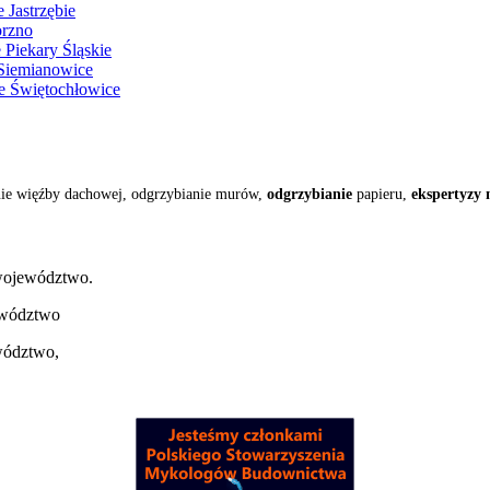
 Jastrzębie
orzno
 Piekary Śląskie
 Siemianowice
e Świętochłowice
nie więźby dachowej, odgrzybianie murów,
odgrzybianie
papieru,
ekspertyzy 
 województwo.
jewództwo
wództwo,