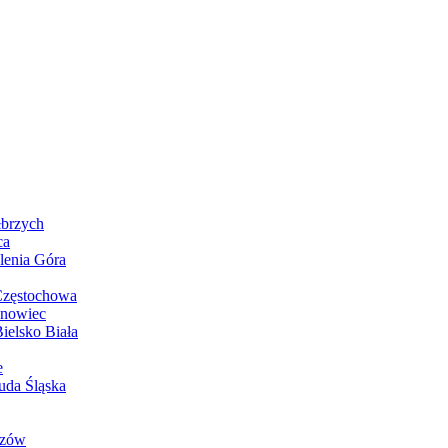
łbrzych
ca
lenia Góra
Częstochowa
snowiec
ielsko Biała
e
uda Śląska
rzów