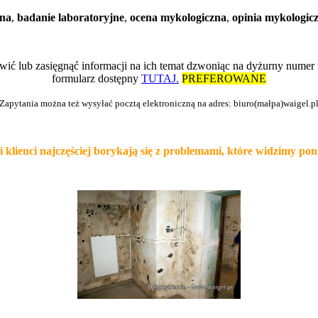
zna
,
badanie laboratoryjne
,
ocena mykologiczna
,
opinia mykologic
mówić lub zasięgnąć informacji na ich temat dzwoniąc na dyżurny nume
formularz dostępny
TUTAJ.
PREFEROWANE
Zapytania można też wysyłać pocztą elektroniczną na adres: biuro(małpa)waigel.p
i klienci najczęściej borykają się z problemami, które widzimy poni