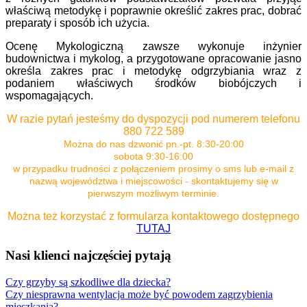
właściwą metodykę i poprawnie określić zakres prac, dobrać
preparaty i sposób ich użycia.
Ocenę Mykologiczną zawsze wykonuje inżynier
budownictwa i mykolog, a przygotowane opracowanie jasno
określa zakres prac i metodykę odgrzybiania wraz z
podaniem właściwych środków biobójczych i
wspomagających.
W razie pytań jesteśmy do dyspozycji pod numerem telefonu
880 722 589
Można do nas dzwonić pn.-pt. 8:30-20:00
sobota 9:30-16:00
w przypadku trudności z połączeniem prosimy o sms lub e-mail z
nazwą województwa i miejscowości - skontaktujemy się w
pierwszym możliwym terminie.
Można też korzystać z formularza kontaktowego dostępnego
TUTAJ
Nasi klienci najczęściej pytają
Czy grzyby są szkodliwe dla dziecka?
Czy niesprawna wentylacja może być powodem zagrzybienia
mieszkania?