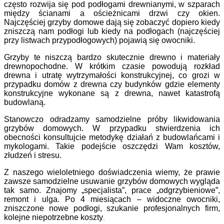
często rozwija się pod podłogami drewnianymi, w szparach
między ścianami a ościeżnicami drzwi czy okien.
Najczęściej grzyby domowe dają się zobaczyć dopiero kiedy
zniszczą nam podłogi lub kiedy na podłogach (najczęściej
przy listwach przypodłogowych) pojawią się owocniki.
Grzyby te niszczą bardzo skutecznie drewno i materiały
drewnopochodne. W krótkim czasie powodują rozkład
drewna i utratę wytrzymałości konstrukcyjnej, co grozi w
przypadku domów z drewna czy budynków gdzie elementy
konstrukcyjne wykonane są z drewna, nawet katastrofą
budowlaną.
Stanowczo odradzamy samodzielne próby likwidowania
grzybów domowych. W przypadku stwierdzenia ich
obecności konsultujcie metodykę działań z budowlańcami i
mykologami. Takie podejście oszczędzi Wam kosztów,
złudzeń i stresu.
Z naszego wieloletniego doświadczenia wiemy, że prawie
zawsze samodzielne usuwanie grzybów domowych wygląda
tak samo. Znajomy „specjalista”, prace „odgrzybieniowe”,
remont i ulga. Po 4 miesiącach – widoczne owocniki,
zniszczone nowe podłogi, szukanie profesjonalnych firm,
kolejne niepotrzebne koszty
.