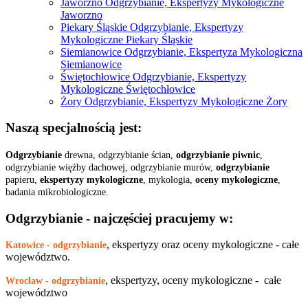
Jaworzno Odgrzybianie, Ekspertyzy Mykologiczne
Jaworzno
Piekary Śląskie Odgrzybianie, Ekspertyzy
Mykologiczne Piekary Śląskie
Siemianowice Odgrzybianie, Ekspertyza Mykologiczna
Siemianowice
Świętochłowice Odgrzybianie, Ekspertyzy
Mykologiczne Świętochłowice
Żory Odgrzybianie, Ekspertyzy Mykologiczne Żory
Naszą specjalnością jest:
Odgrzybianie
drewna, odgrzybianie ścian,
odgrzybianie piwnic
,
odgrzybianie więźby dachowej, odgrzybianie murów,
odgrzybianie
papieru,
ekspertyzy mykologiczne
, mykologia,
oceny mykologiczne
,
badania mikrobiologiczne.
Odgrzybianie - najczęściej pracujemy w:
, ekspertyzy oraz oceny mykologiczne - całe
Katowice - odgrzybianie
województwo.
, ekspertyzy, oceny mykologiczne - całe
Wrocław - odgrzybianie
województwo