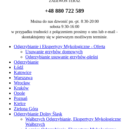
ZADZWOŃ
TERAZ
+48 880 722 589
Można do nas dzwonić pn.-pt. 8:30-20:00
sobota 9:30-16:00
w przypadku trudności z połączeniem prosimy o sms lub e-mail -
skontaktujemy się w pierwszym możliwym terminie.
Odgrzybianie i Ekspertyzy Mykologiczne - Oferta
Usuwanie grzybów domowych
Odgrzybianie usuwanie grzybów-pleśni
Odgrzybianie
Łódź
Katowice
Warszawa
Wrocław
Kraków
Opole
Poznań
Kielce
Zielona Góra
Odgrzybianie Dolny Śląsk
Wałbrzych Odgrzybianie, Ekspertyzy Mykologiczne
Wałbrzych