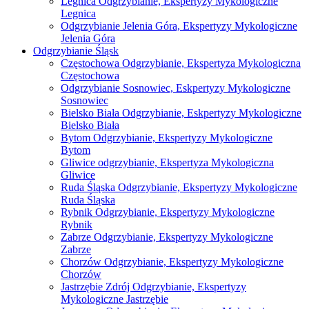
Legnica Odgrzybianie, Ekspertyzy Mykologiczne
Legnica
Odgrzybianie Jelenia Góra, Ekspertyzy Mykologiczne
Jelenia Góra
Odgrzybianie Śląsk
Częstochowa Odgrzybianie, Ekspertyza Mykologiczna
Częstochowa
Odgrzybianie Sosnowiec, Eskpertyzy Mykologiczne
Sosnowiec
Bielsko Biała Odgrzybianie, Eskpertyzy Mykologiczne
Bielsko Biała
Bytom Odgrzybianie, Ekspertyzy Mykologiczne
Bytom
Gliwice odgrzybianie, Ekspertyza Mykologiczna
Gliwice
Ruda Śląska Odgrzybianie, Ekspertyzy Mykologiczne
Ruda Śląska
Rybnik Odgrzybianie, Ekspertyzy Mykologiczne
Rybnik
Zabrze Odgrzybianie, Ekspertyzy Mykologiczne
Zabrze
Chorzów Odgrzybianie, Ekspertyzy Mykologiczne
Chorzów
Jastrzębie Zdrój Odgrzybianie, Ekspertyzy
Mykologiczne Jastrzębie